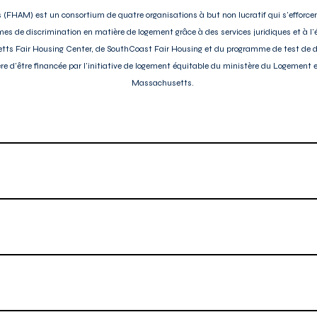
(FHAM) est un consortium de quatre organisations à but non lucratif qui s'efforcen
rmes de discrimination en matière de logement grâce à des services juridiques et à 
s Fair Housing Center, de SouthCoast Fair Housing et du programme de test de d
fière d'être financée par l'initiative de logement équitable du ministère du Logem
Massachusetts.