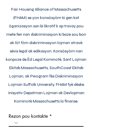
Fair Housing Alliance of Massachusetts
(FHAM) se yon konsòsyòm ki gen kat
òganizasyon san bi likratif k ap travay pou
mete fen nan diskriminasyon ki baze sou bon
ak lòt fòm diskriminasyon lojman atravè
sèvis legal ak edikasyon. Konsòsyòm nan
konpoze de Èd Legal Kominotè, Sant Lojman
Ekitab Massachusetts, SouthCoast Ekitab
Lojman, ak Pwogram Tès Diskriminasyon
Lojman Suffolk University. FHAM fyè dèske
Inisyativ Depatman Lojman ak Devlopman
Kominotè Massachusetts la finanse.
Rezon pou kontakte