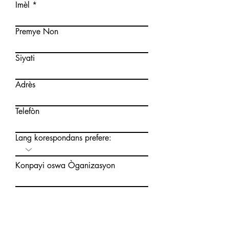
Imèl
Premye Non
Siyati
Adrès
Telefòn
Lang korespondans prefere:
Konpayi oswa Òganizasyon
Akomodasyon ki nesesè pou jwenn
aksè nan sèvis nou yo:
Di nou plis