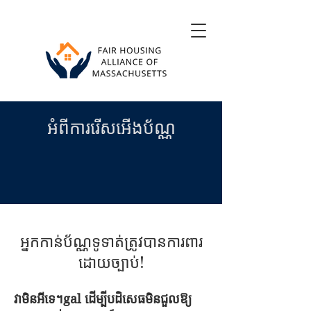
អំពីការរើសអើងប័ណ្ណ
អ្នកកាន់ប័ណ្ណទូទាត់ត្រូវបានការពារ
ដោយច្បាប់!
វាមិនអីទេ។
gal ដើម្បីបដិសេធមិនជួលឱ្យ