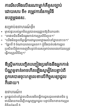
ការរើសអើងលើនរណាម្នាក់គឺខុសច្បាប់
ដោយសារ ទី
e តម្រូវការនៃកម្មវិធី
ឧបត្ថម្ភធន
ស.
សម្រាប់ឧទាហរណ៍
អ៊ី៖
ម្ចាស់ផ្ទះរបស់អ្នកមិនត្រូវបានអនុញ្ញាតឱ្យនិយាយថា:
​“អាផាតមិននឹងមិនឆ្លងកាត់ការត្រួតពិនិត្យទេ។”
"យើងមិនចូលចិត្តធ្វើការជាមួយអាជ្ញាធរលំនៅដ្ឋាននោះទេ។"
“ផ្នែកទី 8 ចំណាយពេលយូរពេក។ ខ្ញុំ​នឹង​បាត់​បង់​ការ​ជួល
ប្រសិន​បើ​ខ្ញុំ​ចាក​ចេញ​ពី​បន្ទប់​ទំនេរ​សម្រាប់​ពេល​វេលា​ដែល​ត្រូវ​
ធ្វើ​ការ​ត្រួត​ពិនិត្យ។"
ឌីស្គ្រី
ម
ការបញ្ឆិតបញ្ឆៀងប្រឆាំងនឹងអ្នកកាន់
ប័ណ្ណទូទាត់អាចកើតឡើងសូម្បីតែបន្ទាប់ពី
ពួកគេបានចុះហត្ថលេខាលើកិច្ចសន្យាជួល
ក៏ដោយ។
ឧទាហរណ៍៖
អ្នកផ្តល់លំនៅដ្ឋានបដិសេធមិនធ្វើការជួសជុលអាផាតមិន ឬ
ចាត់វិធានការដើម្បីបណ្តេញអ្នកជួល បន្ទាប់ពីខកខានការត្រួត
ពិនិត្យផ្នែកទី 8