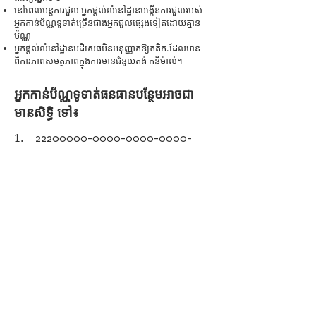
នៅពេលបន្តការជួល អ្នកផ្តល់លំនៅដ្ឋានបង្កើនការជួលរបស់
អ្នកកាន់ប័ណ្ណទូទាត់ច្រើនជាងអ្នកជួលផ្សេងទៀតដោយគ្មាន
ប័ណ្ណ
អ្នកផ្តល់លំនៅដ្ឋានបដិសេធមិនអនុញ្ញាតឱ្យភតិកៈដែលមាន
ពិការភាព
សមត្ថភាពក្នុងការមានជំនួយ
តង់ ក
នីម៉ាល់។
អ្នកកាន់ប័ណ្ណទូទាត់ធនធានបន្ថែមអាចជា
មានសិទ្ធិ
ទៅ៖
1.
_22200000-0000-0000-0000-
00000000222_បន្ថែម
ពេលវេលាសម្រាប់ការ
ស្វែងរកលំនៅដ្ឋានរបស់ពួកគេ។
_22200000-0000-0000-0000-00000000222_I
f អ្នក
កាន់ប័ណ្ណទូទាត់ជួបប្រទះការរើសអើងក្នុងការស្វែងរកលំនៅ
ដ្ឋាន ពួកគេអាចមានសិទ្ធិទទួលបានម៉ោងបន្ថែម។
ប្រសិនបើអ្នកកាន់ប័ណ្ណទូទាត់មិនអាចជួលសម្រាប់ហេតុផល
ទាក់ទងនឹងពិការភាព ពួកគេអាចមានសិទ្ធិទទួលបានម៉ោង
បន្ថែម។
2. ករណីលើកលែងចំពោះប័ណ្ណទូទាត់
ប៉ា
ស្តង់ដារ
yment:
អាជ្ញាធរលំនៅដ្ឋានអាចអនុញ្ញាតឱ្យមានស្តង់ដារទូទាត់ខ្ពស់ជាង
សម្រាប់អាផាតមិនជាកន្លែងស្នាក់នៅសមរម្យសម្រាប់ជន
ពិការ។