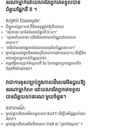
នរណាម្នាក់ដោយសារតែពួកគេទទួលបាន
ជំនួយផ្នែកទី 8 ។
សម្រាប់ Exa
mple:
ដីឡូរបស់អ្នក។
rd គឺ
មិនអនុញ្ញាតឱ្យនិយាយ៖
"សុំទោស នេះមិនមែនជាផ្នែកទី 8 ទេ។"
"សូមអភ័យទោស យើងមិនអាចយកប័ណ្ណនៅពេលនេះ
បានទេ។"
"វា​មិន​មែន​ជា​អង្គភាព​ដែល​បាន​អនុម័ត​ប័ណ្ណ​នោះ​ទេ​។"
ម្ចាស់ផ្ទះរបស់អ្នកមិនអាចប្រើគោលការណ៍បានទេ។
s ដើម្បីមិន
រាប់បញ្ចូលអ្នកកាន់ប័ណ្ណទូទាត់៖
តម្រូវ​ឱ្យ​មាន​ប្រាក់​ចំណូល​គឺ 3x នៃ​ការ​ជួល​ឬ​ការ​ជួល​លើក​
ដំបូង​និង​ខែ​មុន​មុន​។
វាជាការខុសច្បាប់ក្នុងការបដិសេធមិនជួលឱ្យ
នរណាម្នាក់
ne ដោយសារតែពួកគេទទួល
បានជំនួយសាធារណៈមួយចំនួន។
ឧទាហរណ៍:
ម្ចាស់ផ្ទះបដិសេធមិនទទួលយក RAFT ដើម្បីបង់ថ្លៃជួលដែល
ជំពាក់។
ម្ចាស់ផ្ទះបដិសេធមិនពិចារណា SSDI ជា "ប្រាក់ចំណូល" ។