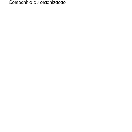
Companhia ou organização
Alojamento necessário para
aceder aos nossos serviços:
conte-nos mais
Enviar
Lar
Sobre FHAM
Discriminação de vouchers