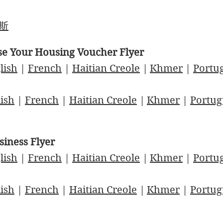
斯
se Your Housing Voucher Flyer
lish
|
French
|
Haitian Creole
|
Khmer
|
Portu
ish
|
French
|
Haitian Creole
|
Khmer
|
Portug
siness Flyer
lish
|
French
|
Haitian Creole
|
Khmer
|
Portu
ish
|
French
|
Haitian Creole
|
Khmer
|
Portug