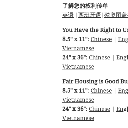
了解您的权利传单
英语
|
西班牙语
|
磷
奥图盖
You Have the Right to U
8.5" x 11"
:
Chinese
|
Eng
Vietnamese
24" x 36"
:
Chinese
|
Engl
Vietnamese
Fair Housing is Good Bu
8.5" x 11"
:
Chinese
|
Eng
Vietnamese
24" x 36"
:
Chinese
|
Engl
Vietnamese